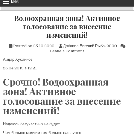
MENU
Водоохранная зона! Активное
голосование за внесение
изменений!
Posted on
25.10.2020
Добавил
Евгений Рыбак2000
on
Leave a Comment
Водоохранная
Айдар Хусаинов
зона!
Активное
26.04.2019 в 12:21
голосование
за
Срочно! Водоохранная
внесение
изменений!
зона! Активное
голосование за внесение
изменений!
Надеюсь безучастных не будет.
Чем больше молчим тем больше нас душат.