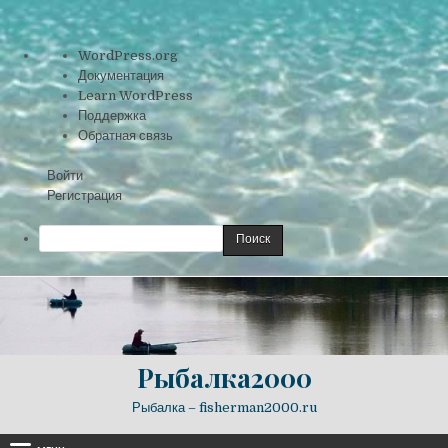
О
WordPress.org
WordPress
Документация
Learn WordPress
Поддержка
Обратная связь
Войти
Регистрация
Поиск
Skip
to
content
Рыбалка2000
Рыбалка – fisherman2000.ru