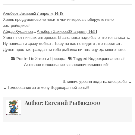
Альберт Закиров
27 апреля, 14:13
Хрень про душилово не несите чьи интересы лобируете явно
застройщиков!
Айдар Хусаинов
→
Альберт Закиров
28 апреля, 14:51
У меня нет ни чьих интересов. В заголовке надо было что то написать.
Ну написал и сразу лобист . Тьфу на вас не видите ,что творится .
Душат простых граждан ни тебе рыбалка ни теплицу .да много чего .
Posted in
Закон и Природа
Tagged
Водоохранная зона!
Активное голосование за внесение изменений!
Навигация
Влияние уровня воды на клев рыбы →
по
← Голосование за отмену Водоохранной зоны!!!
записям
Author:
Евгений Рыбак2000