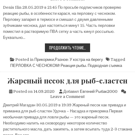
ПЕРЛОВКА
Denis Ilin 28.05.2019 в 21:45 По просьбе подписчиков проверяю
С
реакцию рыбы, в особенности карася, на перловку с чесноком.
ЧЕСНОКОМ!
Реакция
Перловку запарил в термосе и смешал с двумя давленными
рыбы.
зубчиками чеснока, дал настояться минут 15. Часть перловки
Подводная
поместил в растворимую ПВА сетку а часть кинул россыпью.
съемка
Буквально…
ПЕРЛОВКА
ПРОДОЛЖИТЬ ЧТЕНИЕ…
С
ЧЕСНОКОМ!
РЕАКЦИЯ
Posted in
Прикормки
,
Разное: У костра на берегу
Tagged
РЫБЫ.
ПЕРЛОВКА С ЧЕСНОКОМ! Реакция рыбы. Подводная съемка
ПОДВОДНАЯ
СЪЕМКА
Жареный песок для рыб-сластен
Posted on
14.09.2020
Добавил
Евгений Рыбак2000
on
Leave a Comment
Жареный
Дмитрий Магадан 30.05.2019 в 19:39 Жареный песок как привада и
песок
приманка для рыб-сластен Удочка – Насадка и прикормка Первая
для
рыб-
необычная привада для ловли рыбы — это жареный песок.
сластен
Необходимо налить на сковородку некоторое количество
растительного масла, дать закипеть, а затем всыпать туда 2-3 стакана