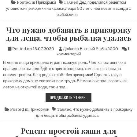
УЛОВИСТОЙ
Posted in
Прикормки
Tagged
Дед поделился рецептом
лет
ПРИКОРМКИ
уловистой прикормки на карася
,
леща: 50 лет с ней ловит и всегда с
с
НА
КАРАСЯ,
ней
рыбой
,
линя
ЛИНЯ,
ловит
ЛЕЩА:
и
50
Что нужно добавить в прикормку
ЛЕТ
всегда
С
с
для леща, чтобы рыбалка удалась
НЕЙ
рыбой
ЛОВИТ
И
Posted on
18.07.2020
Добавил
Евгений Рыбак2000
ВСЕГДА
1
С
к
комментарий
РЫБОЙ
записи
В ловле леща прикормка играет важную роль. Чем качественнее и
Что
правильнее вы подойдёте к приготовлению, тем выше шансы на
нужно
добавить
поимку трофея. Лещ редко клюёт без прикормки! Сделать такую
в
прикормку дома не составит вам труда. Её можно использовать как
прикормку
летом на открытой воде, так и под…
для
леща,
ЧТО
ПРОДОЛЖИТЬ ЧТЕНИЕ…
НУЖНО
чтобы
ДОБАВИТЬ
рыбалка
В
Posted in
Прикормки
Tagged
Что нужно добавить в прикормку
удалась
ПРИКОРМКУ
для леща
,
чтобы рыбалка удалась
ДЛЯ
ЛЕЩА,
ЧТОБЫ
Рецепт простой каши для
РЫБАЛКА
УДАЛАСЬ