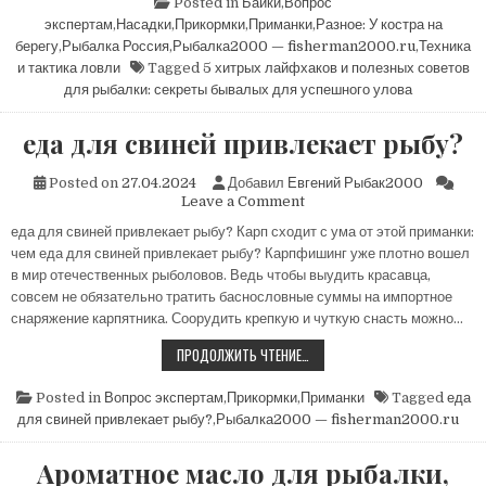
И
Posted in
Байки
,
Вопрос
ПОЛЕЗНЫХ
экспертам
,
Насадки
,
Прикормки
,
Приманки
,
Разное: У костра на
СОВЕТОВ
ДЛЯ
берегу
,
Рыбалка Россия
,
Рыбалка2000 — fisherman2000.ru
,
Техника
РЫБАЛКИ:
и тактика ловли
Tagged
5 хитрых лайфхаков и полезных советов
СЕКРЕТЫ
БЫВАЛЫХ
для рыбалки: секреты бывалых для успешного улова
ДЛЯ
УСПЕШНОГО
УЛОВА
еда для свиней привлекает рыбу?
Posted on
27.04.2024
Добавил
Евгений Рыбак2000
on
Leave a Comment
еда
еда для свиней привлекает рыбу? Карп сходит с ума от этой приманки:
для
чем еда для свиней привлекает рыбу? Карпфишинг уже плотно вошел
свиней
привлекает
в мир отечественных рыболовов. Ведь чтобы выудить красавца,
рыбу?
совсем не обязательно тратить баснословные суммы на импортное
снаряжение карпятника. Соорудить крепкую и чуткую снасть можно…
ЕДА
ПРОДОЛЖИТЬ ЧТЕНИЕ…
ДЛЯ
СВИНЕЙ
ПРИВЛЕКАЕТ
Posted in
Вопрос экспертам
,
Прикормки
,
Приманки
Tagged
еда
РЫБУ?
для свиней привлекает рыбу?
,
Рыбалка2000 — fisherman2000.ru
Ароматное масло для рыбалки,