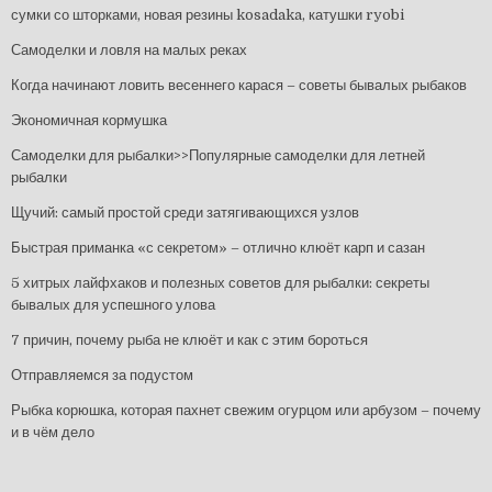
сумки со шторками, новая резины kosadaka, катушки ryobi
Самоделки и ловля на малых реках
Когда начинают ловить весеннего карася – советы бывалых рыбаков
Экономичная кормушка
Самоделки для рыбалки>>Популярные самоделки для летней
рыбалки
Щучий: самый простой среди затягивающихся узлов
Быстрая приманка «с секретом» – отлично клюёт карп и сазан
5 хитрых лайфхаков и полезных советов для рыбалки: секреты
бывалых для успешного улова
7 причин, почему рыба не клюёт и как с этим бороться
Отправляемся за подустом
Рыбка корюшка, которая пахнет свежим огурцом или арбузом – почему
и в чём дело