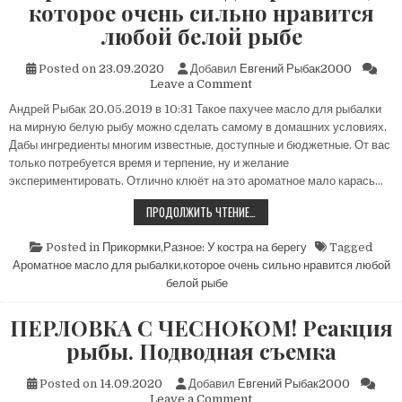
которое очень сильно нравится
любой белой рыбе
Posted on
23.09.2020
Добавил
Евгений Рыбак2000
on
Leave a Comment
Ароматное
Андрей Рыбак 20.05.2019 в 10:31 Такое пахучее масло для рыбалки
масло
на мирную белую рыбу можно сделать самому в домашних условиях.
для
рыбалки,
Дабы ингредиенты многим известные, доступные и бюджетные. От вас
которое
только потребуется время и терпение, ну и желание
очень
экспериментировать. Отлично клюёт на это ароматное мало карась…
сильно
нравится
АРОМАТНОЕ
ПРОДОЛЖИТЬ ЧТЕНИЕ…
МАСЛО
любой
ДЛЯ
белой
РЫБАЛКИ,
Posted in
Прикормки
,
Разное: У костра на берегу
Tagged
рыбе
КОТОРОЕ
Ароматное масло для рыбалки
,
которое очень сильно нравится любой
ОЧЕНЬ
СИЛЬНО
белой рыбе
НРАВИТСЯ
ЛЮБОЙ
БЕЛОЙ
ПЕРЛОВКА С ЧЕСНОКОМ! Реакция
РЫБЕ
рыбы. Подводная съемка
Posted on
14.09.2020
Добавил
Евгений Рыбак2000
on
Leave a Comment