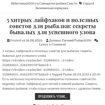
fisherman2000.ru
,
Самоделки рыбака
,
Снасти
Tagged
Экономичная кормушка
5 хитрых лайфхаков и полезных
советов для рыбалки: секреты
бывалых для успешного улова
Posted on
16.08.2025
Добавил
Евгений Рыбак2000
on
Leave a Comment
5
5 хитрых лайфхаков и полезных советов для рыбалки: секреты
хитрых
бывалых для успешного улова
лайфхаков
и
https://vkvideo.ru/playlist/-212684455_-2/video-
полезных
212684455_456239078?linked=1
советов
https://vkvideo.ru/playlist/-212684455_-2/video-
для
212684455_456239078?linked=1 Андрей Рыбак 28.03.2019 в 20:35
рыбалки:
Есть несколько поучительных и невероятно полезных советов (по-
секреты
модному сейчас лайфкахи) для летней и зимней рыбалки. Секреты
бывалых
для
бывалых рыбаков, чтобы отдых на речке получился с удовольствием…
успешного
5
ПРОДОЛЖИТЬ ЧТЕНИЕ…
улова
ХИТРЫХ
ЛАЙФХАКОВ