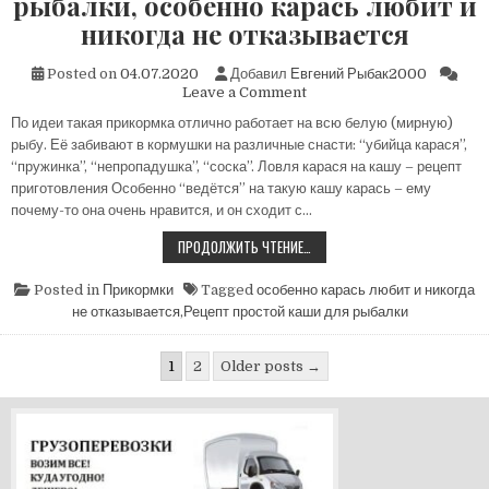
рыбалки, особенно карась любит и
никогда не отказывается
Posted on
04.07.2020
Добавил
Евгений Рыбак2000
on
Leave a Comment
Рецепт
По идеи такая прикормка отлично работает на всю белую (мирную)
простой
рыбу. Её забивают в кормушки на различные снасти: “убийца карася”,
каши
для
“пружинка”, “непропадушка”, “соска”. Ловля карася на кашу – рецепт
рыбалки,
приготовления Особенно “ведётся” на такую кашу карась – ему
особенно
почему-то она очень нравится, и он сходит с…
карась
любит
РЕЦЕПТ
ПРОДОЛЖИТЬ ЧТЕНИЕ…
ПРОСТОЙ
и
КАШИ
никогда
ДЛЯ
Posted in
Прикормки
Tagged
особенно карась любит и никогда
не
РЫБАЛКИ,
не отказывается
,
Рецепт простой каши для рыбалки
отказывается
ОСОБЕННО
КАРАСЬ
ЛЮБИТ
Навигация
И
1
2
Older posts →
НИКОГДА
по
НЕ
ОТКАЗЫВАЕТСЯ
записям