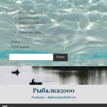
О
WordPress.org
WordPress
Документация
Learn WordPress
Поддержка
Обратная связь
Войти
Регистрация
Поиск
Skip
to
content
Рыбалка2000
Рыбалка – fisherman2000.ru