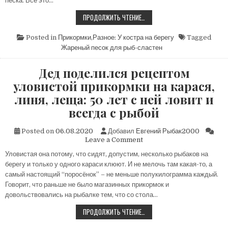
песка. Все это…
ЖАРЕНЫЙ
ПРОДОЛЖИТЬ ЧТЕНИЕ…
ПЕСОК
ДЛЯ
РЫБ-
Posted in
Прикормки
,
Разное: У костра на берегу
Tagged
СЛАСТЕН
Жареный песок для рыб-сластен
Дед поделился рецептом
уловистой прикормки на карася,
линя, леща: 50 лет с ней ловит и
всегда с рыбой
Posted on
06.08.2020
Добавил
Евгений Рыбак2000
on
Leave a Comment
Дед
Уловистая она потому, что сидят, допустим, несколько рыбаков на
поделился
берегу и только у одного караси клюют. И не мелочь там какая-то, а
рецептом
уловистой
самый настоящий “поросёнок” – не меньше полукилограмма каждый.
прикормки
Говорит, что раньше не было магазинных прикормок и
на
довольствовались на рыбалке тем, что со стола…
карася,
линя,
ДЕД
ПРОДОЛЖИТЬ ЧТЕНИЕ…
ПОДЕЛИЛСЯ
леща:
РЕЦЕПТОМ
50