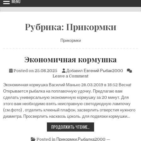
MENU
Рубрика:
Прикормки
Прикормки
Экономичная кормушка
Posted on
25.08.2025
Добавил
Евгений Рыбак2000
on
Leave a Comment
Экономичная
Экономичная кормушка Василий Манько 26.03.2019 в 18:52 Весна!
кормушка
Открывается рыбалка на поплавочную удочку. Предлагаю вам
сделать универсальную экономичную кормушку за 20 минут. Для
этого вам необходимо взять неисправную светодиодную лампочку
(см.фото) , отделить клееный плафон, засверлить отверстия нужного
диаметра. Просверлить насквозь цоколь. для подвязки кормушки…
ЭКОНОМИЧНАЯ
ПРОДОЛЖИТЬ ЧТЕНИЕ…
КОРМУШКА
Posted in
Прикормки
,
Рыбалка2000 —