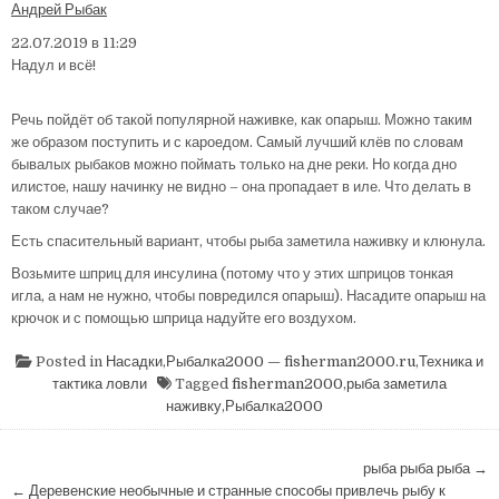
Андрей Рыбак
22.07.2019 в 11:29
Надул и всё!
Речь пойдёт об такой популярной наживке, как опарыш. Можно таким
же образом поступить и с кароедом. Самый лучший клёв по словам
бывалых рыбаков можно поймать только на дне реки. Но когда дно
илистое, нашу начинку не видно – она пропадает в иле. Что делать в
таком случае?
Есть спасительный вариант, чтобы рыба заметила наживку и клюнула.
Возьмите шприц для инсулина (потому что у этих шприцов тонкая
игла, а нам не нужно, чтобы повредился опарыш). Насадите опарыш на
крючок и с помощью шприца надуйте его воздухом.
Posted in
Насадки
,
Рыбалка2000 — fisherman2000.ru
,
Техника и
тактика ловли
Tagged
fisherman2000
,
рыба заметила
наживку
,
Рыбалка2000
Навигация
рыба рыба рыба →
по
← Деревенские необычные и странные способы привлечь рыбу к