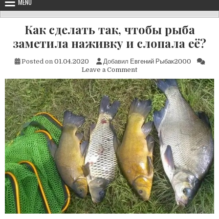
MENU
Как сделать так, чтобы рыба
заметила наживку и слопала её?
Posted on
01.04.2020
Добавил
Евгений Рыбак2000
on
Leave a Comment
Как
сделать
так,
чтобы
рыба
заметила
наживку
и
слопала
её?