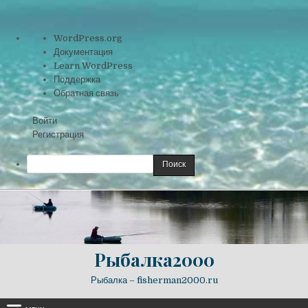
О
WordPress.org
WordPress
Документация
Learn WordPress
Поддержка
Обратная связь
Войти
Регистрация
Поиск
Skip
to
content
Рыбалка2000
Рыбалка – fisherman2000.ru